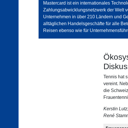
Mastercard ist ein internationales Techn
Zahlungsabwicklungsnetzwerk der Welt ve
Unternehmen in über 210 Ländern und Geb
alltäglichen Handelsgeschäfte für alle Bete
Reisen ebenso wie für Unternehmensführ
Ökosys
Diskus
Tennis hat s
vereint. Ne
die Schweiz
Frauentenni
Kerstin Lut
René Stamm
Frauenspor