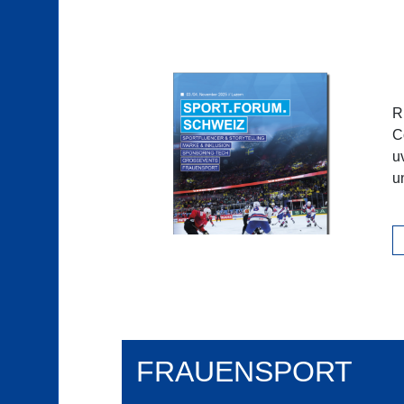
R
C
u
u
FRAUENSPORT