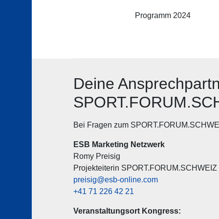
Programm 2024
995
Deine Ansprechpartn
SPORT.FORUM.SC
Bei Fragen zum SPORT.FORUM.SCHWEIZ 
ESB Marketing Netzwerk
Romy Preisig
Projekteiterin SPORT.FORUM.SCHWEIZ
preisig@esb-online.com
+41 71 226 42 21
Veranstaltungsort Kongres