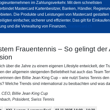
ologieunternehmen im Zahlungsverkehr. Mit dem schnellsten
rbindet Mastercard Kartenbesitzer, Banken, Händler, Regieru
ieten. Die Produkte und Leistungen von Mastercard gestalten 
iligten einfacher, sicherer und effizienter. Das gilt für Einkaufe
ung und die Verwaltung von Finanzen.
mastercard.ch
tem Frauentennis – So gelingt der A
sion
ich über die Jahre zu einem eigenen Lifestyle entwickelt, der T
ben der allgemein steigenden Beliebtheit hat auch das Team 
erinnen den Billie Jean King Cup – wie nutzt Swiss Tennis den
s? Welche Trends sind international zu beobachten und was dav
z, CEO, Billie Jean King Cup
bach, Präsident, Swiss Tennis
t
KKL Luzern, Luzerner Saal
03.11.2025 14:00 - 14:20