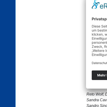
2025 wurden
Frauenfussb
Jasmina Čov
Laura Spri
Frauenspor
Chance
Der Frauenf
Was untersc
nachhaltige
Reto Wolf, 
Sandra Cavi
Sandro Sing