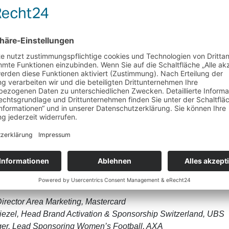
 in der FA Women's Super League erstmalig Ablösen von über 1
all im Vergleich dazu? Wie nachhaltig ist der Hype rund um
ić, CEO, Women's Football Agency & The Rise of Women’s Fo
ng, Project Manager AXA Women's Super League, SFV
t
KKL Luzern, Luzerner Saal
03.11.2025 14:40 - 15:05
 Frauenfussball-Sponsoring? | Dis
ussball als relevanter Marketingkanal gewinnt auch im bisher 
heidet aus Sicht der Sponsoren die beiden Sponsoring-Felder? 
 Entwicklung des Frauenfussballs? Was fordern die Sponsoren
Director Area Marketing, Mastercard
ezel, Head Brand Activation & Sponsorship Switzerland, UBS
er, Lead Sponsoring Women’s Football, AXA