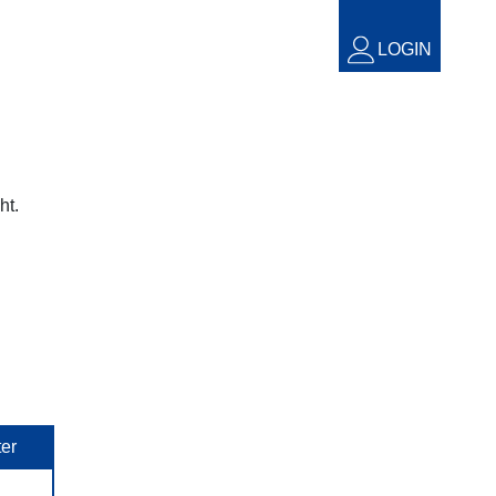
LOGIN
ht.
ter