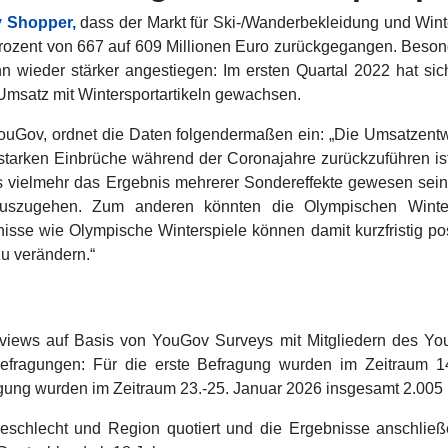
 Shopper,
dass der Markt für Ski-/Wanderbekleidung und Winter
ozent von 667 auf 609 Millionen Euro zurückgegangen. Beson
n wieder stärker angestiegen: Im ersten Quartal 2022 hat s
 Umsatz mit Wintersportartikeln gewachsen.
 YouGov, ordnet die Daten folgendermaßen ein: „Die Umsatzentw
e starken Einbrüche während der Coronajahre zurückzuführen is
s vielmehr das Ergebnis mehrerer Sondereffekte gewesen sein
uszugehen. Zum anderen könnten die Olympischen Winter
isse wie Olympische Winterspiele können damit kurzfristig po
u verändern.“
erviews auf Basis von YouGov Surveys mit Mitgliedern des Y
fragungen: Für die erste Befragung wurden im Zeitraum 14
agung wurden im Zeitraum 23.-25. Januar 2026 insgesamt 2.005 
schlecht und Region quotiert und die Ergebnisse anschließ