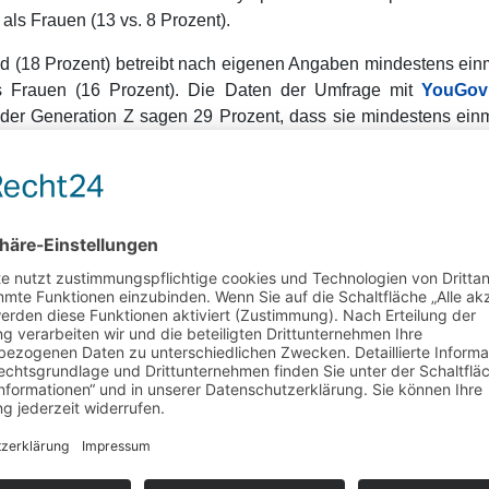
als Frauen (13 vs. 8 Prozent).
nd (18 Prozent) betreibt nach eigenen Angaben mindestens ein
als Frauen (16 Prozent). Die Daten der Umfrage mit
YouGov
 der Generation Z sagen 29 Prozent, dass sie mindestens einma
älteren Generationen das Interesse nachlässt (11 Prozent der 
ersportler hierzulande ist durch die anstehenden Olympischen W
hlitten, Wintersportbekleidung. Dies sagen Wintersportler aus s
oder ländlicher Umgebung (17 Prozent).