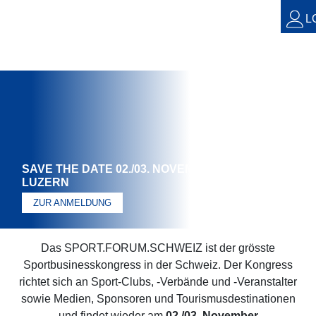
L
SAVE THE DATE 02./03. NOVEMBER 2026 //
LUZERN
ZUR ANMELDUNG
Das SPORT.FORUM.SCHWEIZ ist der grösste
Sportbusinesskongress in der Schweiz. Der Kongress
richtet sich an Sport-Clubs, -Verbände und -Veranstalter
sowie Medien, Sponsoren und Tourismusdestinationen
und findet wieder am
02./03. November