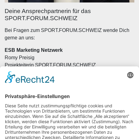
Deine Ansprechpartnerin für das
SPORT.FORUM.SCHWEIZ
Bei Fragen zum SPORT.FORUM.SCHWEIZ wende Dich
gerne an uns:
ESB Marketing Netzwerk
Romy Preisig
Projekteiterin SPORT.FORUM.SCHWEIZ
preisig@esb-online.com
+41 71 226 42 21
Veranstaltungsort Kongress:
Veranstaltungsort Sports Night:
KKL Luzern Hotel
Schweizerhof Luzern
Europapl. 1, 6005 Luzern
Schweizerhofquai 3, 6002 Luzern
+41 41 226 70 70 +41 41