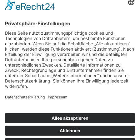
Freischaltung exklusiver Business Guides
Individualisierbare Newsletter-Inhalte
ESB PARTNER-USER AKTIVIEREN
Impressionen
|
Presse
|
Impressum
|
AGB
|
Datenschutz