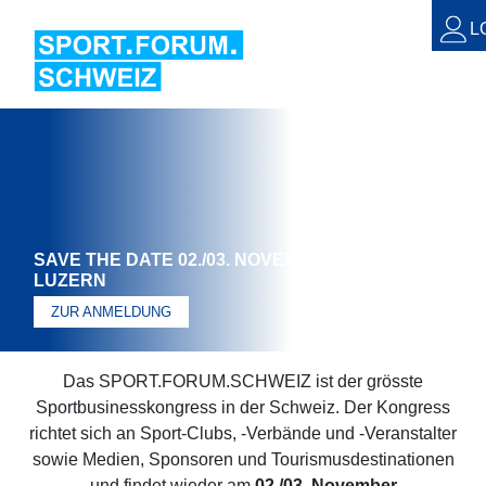
L
SAVE THE DATE 02./03. NOVEMBER 2026 //
LUZERN
ZUR ANMELDUNG
Das SPORT.FORUM.SCHWEIZ ist der grösste
Sportbusinesskongress in der Schweiz. Der Kongress
richtet sich an Sport-Clubs, -Verbände und -Veranstalter
sowie Medien, Sponsoren und Tourismusdestinationen
und findet wieder am
02./03. November